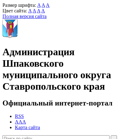
Размер шрифта:
A
A
A
Цвет сайта:
A
A
A
A
Полная версия сайта
Администрация
Шпаковского
муниципального округа
Ставропольского края
Официальный интернет-портал
RSS
AAA
Карта сайта