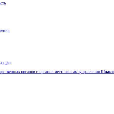
ость
ления
х прав
дарственных органов и органов местного самоуправления Шпако