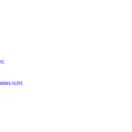
уг
ьных услуг