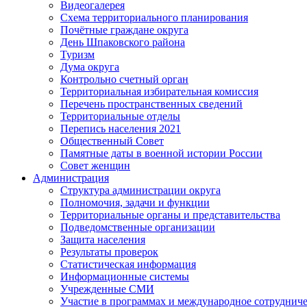
Видеогалерея
Схема территориального планирования
Почётные граждане округа
День Шпаковского района
Туризм
Дума округа
Контрольно счетный орган
Территориальная избирательная комиссия
Перечень пространственных сведений
Территориальные отделы
Перепись населения 2021
Общественный Совет
Памятные даты в военной истории России
Совет женщин
Администрация
Структура администрации округа
Полномочия, задачи и функции
Территориальные органы и представительства
Подведомственные организации
Защита населения
Результаты проверок
Статистическая информация
Информационные системы
Учрежденные СМИ
Участие в программах и международное сотруднич