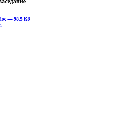
заседание
doc
— 98.5 Кб
c