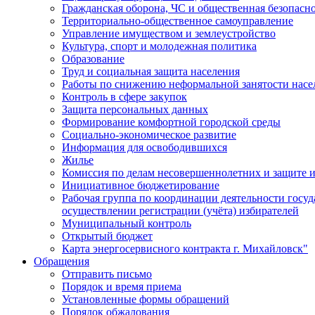
Гражданская оборона, ЧС и общественная безопасн
Территориально-общественное самоуправление
Управление имуществом и землеустройство
Культура, спорт и молодежная политика
Образование
Труд и социальная защита населения
Работы по снижению неформальной занятости насе
Контроль в сфере закупок
Защита персональных данных
Формирование комфортной городской среды
Социально-экономическое развитие
Информация для освободившихся
Жилье
Комиссия по делам несовершеннолетних и защите и
Инициативное бюджетирование
Рабочая группа по координации деятельности госу
осуществлении регистрации (учёта) избирателей
Муниципальный контроль
Открытый бюджет
Карта энергосервисного контракта г. Михайловск"
Обращения
Отправить письмо
Порядок и время приема
Установленные формы обращений
Порядок обжалования