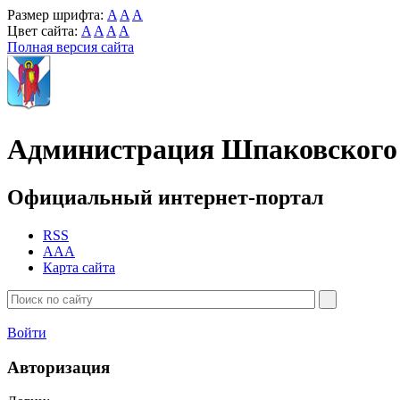
Размер шрифта:
A
A
A
Цвет сайта:
A
A
A
A
Полная версия сайта
Администрация Шпаковского 
Официальный интернет-портал
RSS
AAA
Карта сайта
Войти
Авторизация