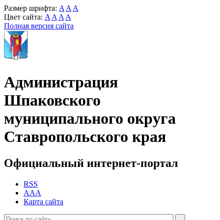
Размер шрифта:
A
A
A
Цвет сайта:
A
A
A
A
Полная версия сайта
Администрация
Шпаковского
муниципального округа
Ставропольского края
Официальный интернет-портал
RSS
AAA
Карта сайта