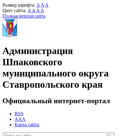
Размер шрифта:
A
A
A
Цвет сайта:
A
A
A
A
Полная версия сайта
Администрация
Шпаковского
муниципального округа
Ставропольского края
Официальный интернет-портал
RSS
AAA
Карта сайта