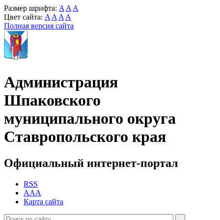
Размер шрифта:
A
A
A
Цвет сайта:
A
A
A
A
Полная версия сайта
Администрация
Шпаковского
муниципального округа
Ставропольского края
Официальный интернет-портал
RSS
AAA
Карта сайта