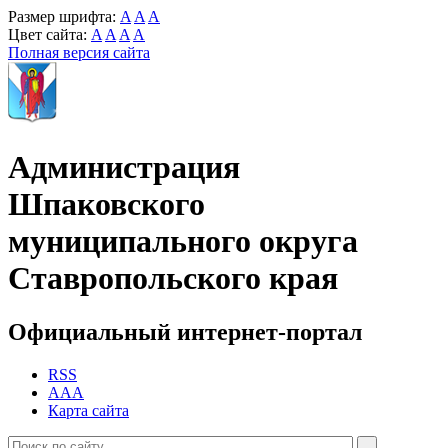
Размер шрифта:
A
A
A
Цвет сайта:
A
A
A
A
Полная версия сайта
Администрация
Шпаковского
муниципального округа
Ставропольского края
Официальный интернет-портал
RSS
AAA
Карта сайта