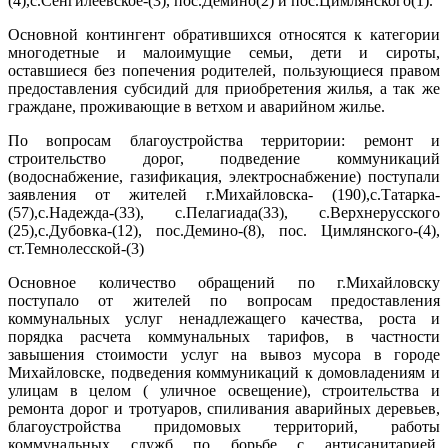
(4),с.Сенгилеевское-(3), пос.Дёмино(2) и пос.Цимлянского(1).
Основной контингент обратившихся относятся к категории
многодетные и малоимущие семьи, дети и сироты,
оставшиеся без попечения родителей, пользующиеся правом
предоставления субсидий для приобретения жилья, а так же
граждане, проживающие в ветхом и аварийном жилье.
По вопросам благоустройства территории: ремонт и
строительство дорог, подведение коммуникаций
(водоснабжение, газификация, электроснабжение) поступали
заявления от жителей г.Михайловска- (190),с.Татарка-
(57),с.Надежда-(33), с.Пелагиада(33), с.Верхнерусского
(25),с.Дубовка-(12), пос.Демино-(8), пос. Цимлянского-(4),
ст.Темнолесской-(3)
Основное количество обращений по г.Михайловску
поступало от жителей по вопросам предоставления
коммунальных услуг ненадлежащего качества, роста и
порядка расчета коммунальных тарифов, в частности
завышения стоимости услуг на вывоз мусора в городе
Михайловске, подведения коммуникаций к домовладениям и
улицам в целом ( уличное освещение), строительства и
ремонта дорог и тротуаров, спиливания аварийных деревьев,
благоустройства придомовых территорий, работы
коммунальных служб по борьбе с антисанитарией,