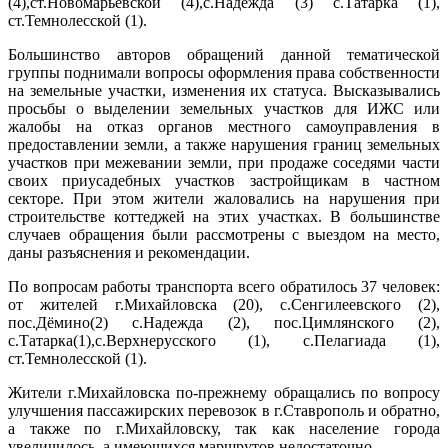
(4),ст.Новомарьевской (4),с.Надежда (3) с.Татарка (1),
ст.Темнолесской (1).
Большинство авторов обращений данной тематической
группы поднимали вопросы оформления права собственности
на земельные участки, изменения их статуса. Высказывались
просьбы о выделении земельных участков для ИЖС или
жалобы на отказ органов местного самоуправления в
предоставлении земли, а также нарушения границ земельных
участков при межевании земли, при продаже соседями части
своих приусадебных участков застройщикам в частном
секторе. При этом жители жаловались на нарушения при
строительстве коттеджей на этих участках. В большинстве
случаев обращения были рассмотрены с выездом на место,
даны разъяснения и рекомендации.
По вопросам работы транспорта всего обратилось 37 человек:
от жителей г.Михайловска (20), с.Сенгилеевского (2),
пос.Дёмино(2) с.Надежда (2), пос.Цимлянского (2),
с.Татарка(1),с.Верхнерусского (1), с.Пелагиада (1),
ст.Темнолесской (1).
Жители г.Михайловска по-прежнему обращались по вопросу
улучшения пассажирских перевозок в г.Ставрополь и обратно,
а также по г.Михайловску, так как население города
увеличилось, а имеющихся маршрутов недостаточно.