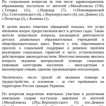
По социальным вопросам (в том числе здравоохранения,
образования), поступили от жителей г.Михайловска (158),
с.Татарка (11), с.Надежда (7), ст.Новомарьевской
(5),с.Сенгилеевского (4), с.Верхнерусского (4), пос.Демино (2),
с.Пелагида (2), с.Казинка (1).
В целом анализ тематики обращений показал, что остро
обозначен вопрос предоставления мест в детских садах. Также
жители затрагивали вопросы, касающиеся деятельности
детских дошкольных образовательных учреждений и
общеобразовательных школ. Вместе с тем, обратившиеся
просили о социальной поддержке в решении проблем
реализации социальных гарантий и льгот, установленных
действующим законодательством. Многочисленными явились
вопросы оказания материальной помощи социально
уязвимым категориям населения – многодетным и
малоимущим семьям, одиноко проживающим пенсионерам.
Увеличилось число просьб об оказании помощи в
трудоустройстве, в основном – за счет прибывших на
территорию России граждан Украины.
По вопросам выделения земельных участков и различным
земельным спорам поступали заявления от жителей
г.Михайловска (29),с.Верхнерусского (5) пос.Демино