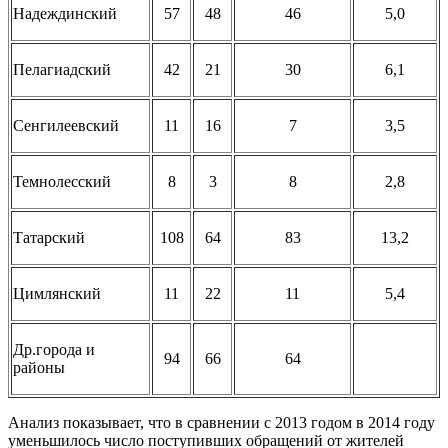
Надеждинский
57
48
46
5,0
Пелагиадский
42
21
30
6,1
Сенгилеевский
11
16
7
3,5
Темнолесский
8
3
8
2,8
Татарский
108
64
83
13,2
Цимлянский
11
22
11
5,4
Др.города и
94
66
64
районы
Анализ показывает, что в сравнении с 2013 годом в 2014 году
уменьшилось число поступивших обращений от жителей