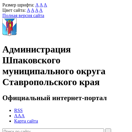
Размер шрифта:
A
A
A
Цвет сайта:
A
A
A
A
Полная версия сайта
Администрация
Шпаковского
муниципального округа
Ставропольского края
Официальный интернет-портал
RSS
AAA
Карта сайта