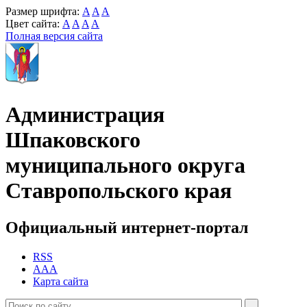
Размер шрифта:
A
A
A
Цвет сайта:
A
A
A
A
Полная версия сайта
Администрация
Шпаковского
муниципального округа
Ставропольского края
Официальный интернет-портал
RSS
AAA
Карта сайта