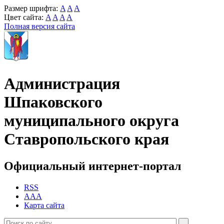
Размер шрифта:
A
A
A
Цвет сайта:
A
A
A
A
Полная версия сайта
Администрация
Шпаковского
муниципального округа
Ставропольского края
Официальный интернет-портал
RSS
AAA
Карта сайта