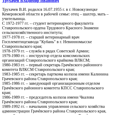
Трухачев Владимир Иванович
Трухачев В.И. родился 16.07.1955 г. в г. Новокузнецке
Кемеровской области в рабочей семье: отец – шахтер, мать –
учительница.
С 1972-1977 гг. – студент ветеринарного факультета
Ставропольского ордена Трудового Красного Знамени
сельскохозяйственного института;
1977-1978 гг. – старший ветеринарный врач
Госплемптицезавода "Кубань" в г. Невинномысске
Ставропольского края;
1978-1979 гг. – служба в рядах Советской Армии;
1979-1980 гг. – инструктор отдела комсомольских
организаций Ставропольского крайкома ВЛКСМ;
1980-1983 гг. – первый секретарь Грачѐвского районного
комитета ВЛКСМ Ставропольского края;
1983-1985 гг. – секретарь парткома колхоза имени Калинина
Грачевского района Ставропольского края;
1985-1986 гг. – заведующий организационным отделом
Грачѐвского районного комитета КПСС Ставропольского
края;
1986-1989 гг. – председатель колхоза имени Чкалова
Грачѐвского района Ставропольского края;
1989-1992 гг. – начальник управления сельского хозяйства
администрации Грачѐвского района Ставропольского края,