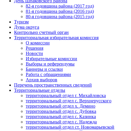
День Шпаковского района
82-я годовщина района (2017 год)
81-я годовщина района (2016 год)
80-я годовщина района (2015 год)
Туризм
Дума округа
Контрольно счетный орган
Территориальная избирательная комиссия
О комиссии
Решения
Новости
Избирательные комиссии
Выборы и референдумы
Баннеры и ссылки
Работа с обращениями
Архив выборов
Перечень пространственных сведений
Территориальные отделы
территориальный отдел г. Михайловска
территориальный отдел с. Верхнерусского
территориальный отдел х. Демино
территориальный отдел с. Дубовка
территориальный отдел с. Казинка
территориальный отдел с. Надежда
территориальный отдел ст. Новомарьевской