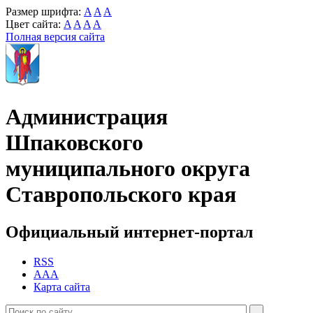
Размер шрифта:
A
A
A
Цвет сайта:
A
A
A
A
Полная версия сайта
Администрация
Шпаковского
муниципального округа
Ставропольского края
Официальный интернет-портал
RSS
AAA
Карта сайта