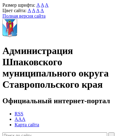
Размер шрифта:
A
A
A
Цвет сайта:
A
A
A
A
Полная версия сайта
Администрация
Шпаковского
муниципального округа
Ставропольского края
Официальный интернет-портал
RSS
AAA
Карта сайта