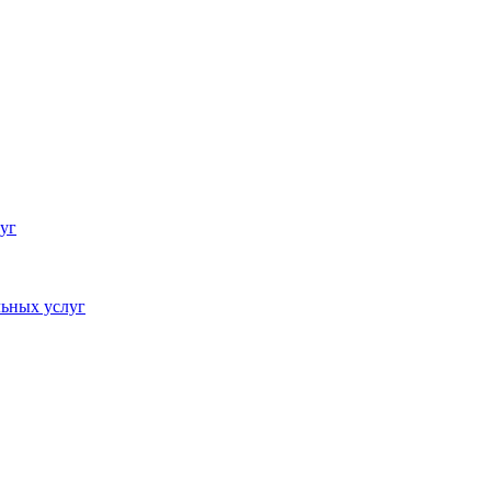
уг
ьных услуг