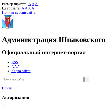
Размер шрифта:
A
A
A
Цвет сайта:
A
A
A
A
Полная версия сайта
Администрация Шпаковского 
Официальный интернет-портал
RSS
AAA
Карта сайта
Войти
Авторизация