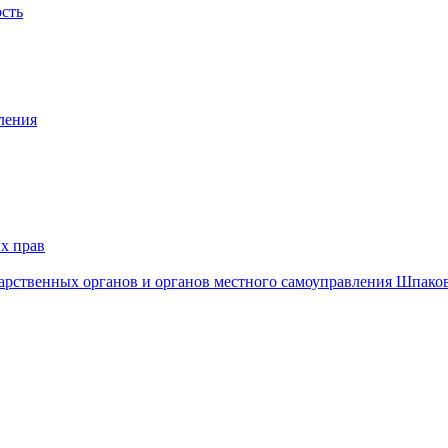
ость
ления
х прав
дарственных органов и органов местного самоуправления Шпако