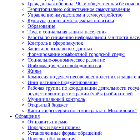
Гражданская оборона, ЧС и общественная безопасн
Территориально-общественное самоуправление
Управление имуществом и землеустройство
Культура, спорт и молодежная политика
Образование
Труд и социальная защита населения
Работы по снижению неформальной занятости насе
Контроль в сфере закупок
Защита персональных данных
Формирование комфортной городской среды
Социально-экономическое развитие
Информация для освободившихся
Жилье
Комиссия по делам несовершеннолетних и защите и
Инициативное бюджетирование
Рабочая группа по координации деятельности госу
осуществлении регистрации (учёта) избирателей
Муниципальный контроль
Открытый бюджет
Карта энергосервисного контракта г. Михайловск"
Обращения
Отправить письмо
Порядок и время приема
Установленные формы обращений
Порядок обжалования