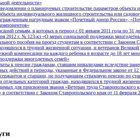
ьной деятельности»
уведомлении о планируемых строительстве параметров объекта 
бъекта индивидуального жилищного строительства или садового
агражденным нагрудным знаком «Почетный донор России», «Поч
 компонентов»
ций семьям, в которых в период с 01 января 2011 года по 31 де
абря 2012 г. № 123-кз «О мерах социальной поддержки многодетн
ного пособия на проезд студентам в соответствии с Законом Ст
ходящихся в трудной жизненной ситуации, и ветеранов Велико
ной компенсации на каждого ребенка в возрасте до 18 лет мно
й поддержки многодетных семей»
аты к пенсии гражданам, ставшим инвалидами вследствие ранен
ых действий в периоды, указанные в Федеральном законе от 12
 сержантов и старшин, не получающим страховую пенсию по стар
ки отдельных категорий граждан, находящихся в трудной жизне
димых для присвоения звания «Ветеран труда Ставропольского 
 в соответствии с Законом Ставропольского края от 11 февраля 2
уги