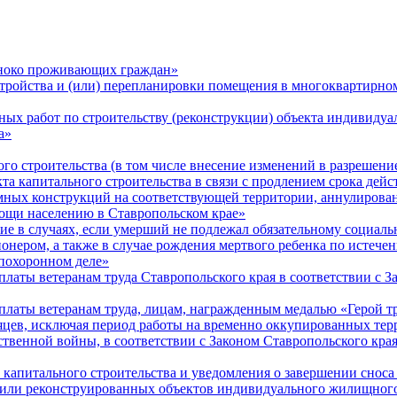
ноко проживающих граждан»
тройства и (или) перепланировки помещения в многоквартирно
ых работ по строительству (реконструкции) объекта индивидуа
а»
го строительства (в том числе внесение изменений в разрешение
та капитального строительства в связи с продлением срока дейс
мных конструкций на соответствующей территории, аннулирован
мощи населению в Ставропольском крае»
ие в случаях, если умерший не подлежал обязательному социал
сионером, а также в случае рождения мертвого ребенка по истеч
 похоронном деле»
аты ветеранам труда Ставропольского края в соответствии с За
латы ветеранам труда, лицам, награжденным медалью «Герой тр
месяцев, исключая период работы на временно оккупированных т
венной войны, в соответствии с Законом Ставропольского края 
капитального строительства и уведомления о завершении сноса 
 или реконструированных объектов индивидуального жилищного 