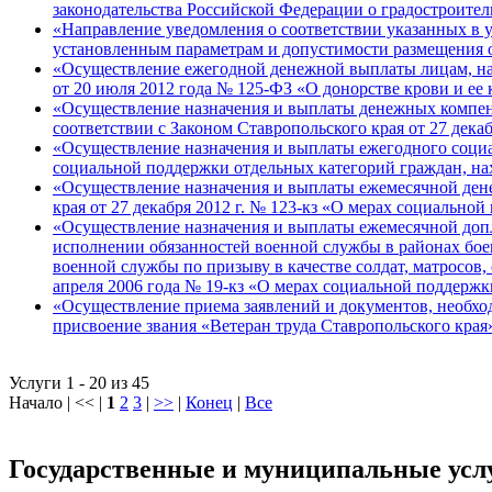
законодательства Российской Федерации о градостроител
«Направление уведомления о соответствии указанных в 
установленным параметрам и допустимости размещения о
«Осуществление ежегодной денежной выплаты лицам, н
от 20 июля 2012 года № 125-ФЗ «О донорстве крови и ее
«Осуществление назначения и выплаты денежных компенса
соответствии с Законом Ставропольского края от 27 дек
«Осуществление назначения и выплаты ежегодного социаль
социальной поддержки отдельных категорий граждан, на
«Осуществление назначения и выплаты ежемесячной денеж
края от 27 декабря 2012 г. № 123-кз «О мерах социально
«Осуществление назначения и выплаты ежемесячной допл
исполнении обязанностей военной службы в районах боев
военной службы по призыву в качестве солдат, матросов,
апреля 2006 года № 19-кз «О мерах социальной поддерж
«Осуществление приема заявлений и документов, необхо
присвоение звания «Ветеран труда Ставропольского края»
Услуги 1 - 20 из 45
Начало | << |
1
2
3
|
>>
|
Конец
|
Все
Государственные и муниципальные усл