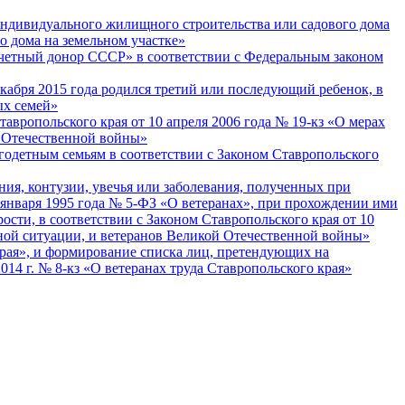
индивидуального жилищного строительства или садового дома
 дома на земельном участке»
етный донор СССР» в соответствии с Федеральным законом
кабря 2015 года родился третий или последующий ребенок, в
ых семей»
авропольского края от 10 апреля 2006 года № 19-кз «О мерах
й Отечественной войны»
годетным семьям в соответствии с Законом Ставропольского
ия, контузии, увечья или заболевания, полученных при
 января 1995 года № 5-ФЗ «О ветеранах», при прохождении ими
ости, в соответствии с Законом Ставропольского края от 10
нной ситуации, и ветеранов Великой Отечественной войны»
края», и формирование списка лиц, претендующих на
014 г. № 8-кз «О ветеранах труда Ставропольского края»