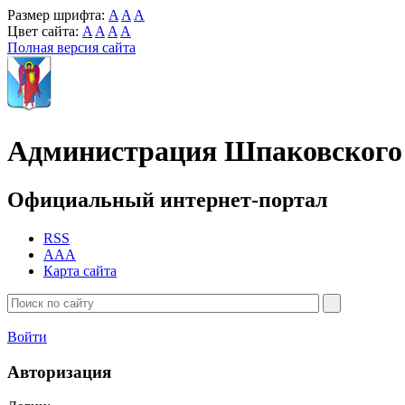
Размер шрифта:
A
A
A
Цвет сайта:
A
A
A
A
Полная версия сайта
Администрация Шпаковского 
Официальный интернет-портал
RSS
AAA
Карта сайта
Войти
Авторизация