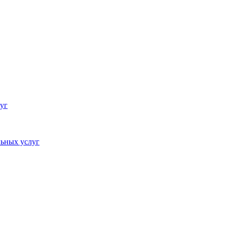
уг
ьных услуг