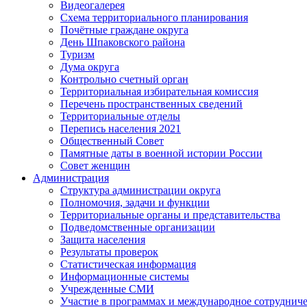
Видеогалерея
Схема территориального планирования
Почётные граждане округа
День Шпаковского района
Туризм
Дума округа
Контрольно счетный орган
Территориальная избирательная комиссия
Перечень пространственных сведений
Территориальные отделы
Перепись населения 2021
Общественный Совет
Памятные даты в военной истории России
Совет женщин
Администрация
Структура администрации округа
Полномочия, задачи и функции
Территориальные органы и представительства
Подведомственные организации
Защита населения
Результаты проверок
Статистическая информация
Информационные системы
Учрежденные СМИ
Участие в программах и международное сотруднич