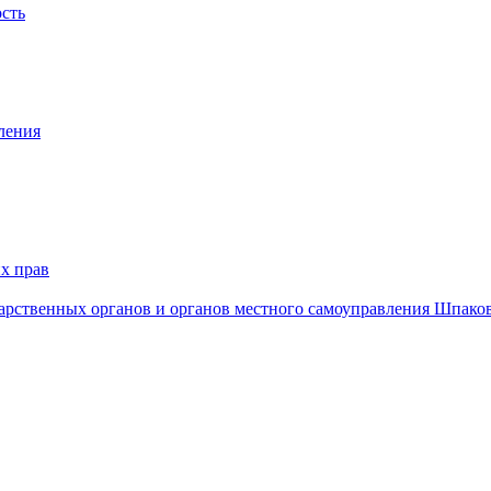
ость
ления
х прав
дарственных органов и органов местного самоуправления Шпако