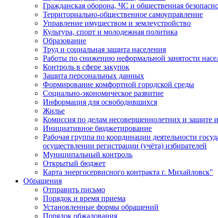
Гражданская оборона, ЧС и общественная безопасн
Территориально-общественное самоуправление
Управление имуществом и землеустройство
Культура, спорт и молодежная политика
Образование
Труд и социальная защита населения
Работы по снижению неформальной занятости насе
Контроль в сфере закупок
Защита персональных данных
Формирование комфортной городской среды
Социально-экономическое развитие
Информация для освободившихся
Жилье
Комиссия по делам несовершеннолетних и защите и
Инициативное бюджетирование
Рабочая группа по координации деятельности госу
осуществлении регистрации (учёта) избирателей
Муниципальный контроль
Открытый бюджет
Карта энергосервисного контракта г. Михайловск"
Обращения
Отправить письмо
Порядок и время приема
Установленные формы обращений
Порядок обжалования