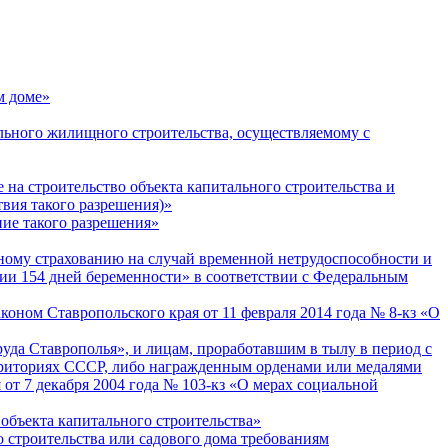
м доме»
льного жилищного строительства, осуществляемому с
 на строительство объекта капитального строительства и
твия такого разрешения)»
ие такого разрешения»
ьному страхованию на случай временной нетрудоспособности и
ении 154 дней беременности» в соответствии с Федеральным
коном Ставропольского края от 11 февраля 2014 года № 8-кз «О
уда Ставрополья», и лицам, проработавшим в тылу в период с
ерриториях СССР, либо награжденным орденами или медалями
от 7 декабря 2004 года № 103-кз «О мерах социальной
объекта капитального строительства»
строительства или садового дома требованиям