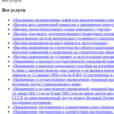
Все услуги
Все услуги
«Признание малоимущими семей или малоимущими оди
«Выдача акта приемочной комиссии о завершении переус
«Выдача градостроительного плана земельного участка»
«Выдача документа, подтверждающего проведение основн
привлечением средств материнского (семейного) капитал
«Выдача разрешения на ввод объекта в эксплуатацию»
«Выдача разрешения на строительство объекта капитально
внесение изменений в разрешение на строительство объек
«Выдача разрешения на установку и эксплуатацию рекла
«Назначение и выплата государственной социальной по
«Назначение и выплата социального пособия на погребен
в связи с материнством на день смерти и не являлся пен
законом от 12 января 1996 года № 8-ФЗ «О погребении и
«Назначение и осуществление ежемесячной денежной выпл
ветеранах труда Ставропольского края»
«Назначение и осуществление ежемесячной денежной вып
22 июня 1941 года по 9 мая 1945 года не менее шести 
СССР за самоотверженный труд в период Великой Отечест
поддержки ветеранов»
«Направление уведомления о планируемом сносе объекта 
«Направление уведомления о соответствии построенных