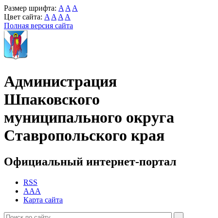
Размер шрифта:
A
A
A
Цвет сайта:
A
A
A
A
Полная версия сайта
Администрация
Шпаковского
муниципального округа
Ставропольского края
Официальный интернет-портал
RSS
AAA
Карта сайта