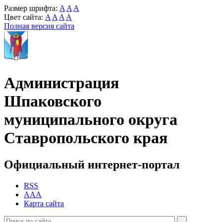
Размер шрифта:
A
A
A
Цвет сайта:
A
A
A
A
Полная версия сайта
Администрация
Шпаковского
муниципального округа
Ставропольского края
Официальный интернет-портал
RSS
AAA
Карта сайта