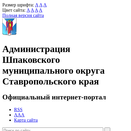
Размер шрифта:
A
A
A
Цвет сайта:
A
A
A
A
Полная версия сайта
Администрация
Шпаковского
муниципального округа
Ставропольского края
Официальный интернет-портал
RSS
AAA
Карта сайта