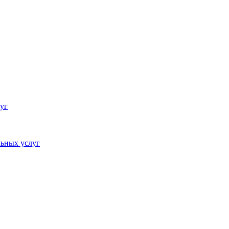
уг
ьных услуг