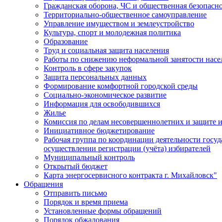
Гражданская оборона, ЧС и общественная безопасн
Территориально-общественное самоуправление
Управление имуществом и землеустройство
Культура, спорт и молодежная политика
Образование
Труд и социальная защита населения
Работы по снижению неформальной занятости насе
Контроль в сфере закупок
Защита персональных данных
Формирование комфортной городской среды
Социально-экономическое развитие
Информация для освободившихся
Жилье
Комиссия по делам несовершеннолетних и защите и
Инициативное бюджетирование
Рабочая группа по координации деятельности госу
осуществлении регистрации (учёта) избирателей
Муниципальный контроль
Открытый бюджет
Карта энергосервисного контракта г. Михайловск"
Обращения
Отправить письмо
Порядок и время приема
Установленные формы обращений
Порядок обжалования