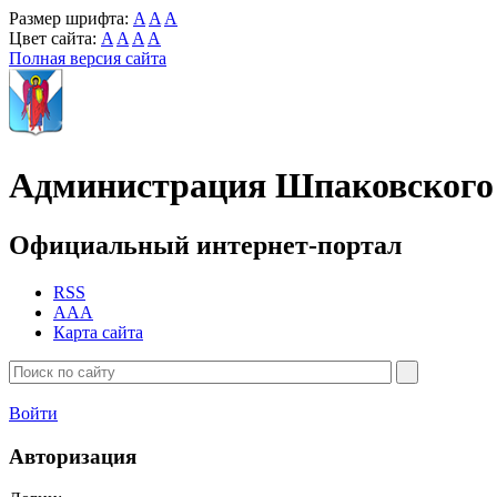
Размер шрифта:
A
A
A
Цвет сайта:
A
A
A
A
Полная версия сайта
Администрация Шпаковского 
Официальный интернет-портал
RSS
AAA
Карта сайта
Войти
Авторизация