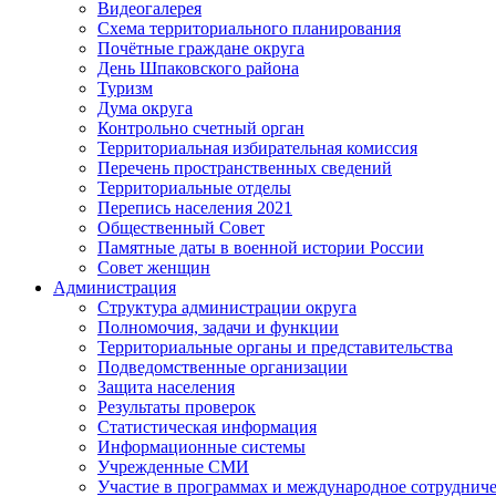
Видеогалерея
Схема территориального планирования
Почётные граждане округа
День Шпаковского района
Туризм
Дума округа
Контрольно счетный орган
Территориальная избирательная комиссия
Перечень пространственных сведений
Территориальные отделы
Перепись населения 2021
Общественный Совет
Памятные даты в военной истории России
Совет женщин
Администрация
Структура администрации округа
Полномочия, задачи и функции
Территориальные органы и представительства
Подведомственные организации
Защита населения
Результаты проверок
Статистическая информация
Информационные системы
Учрежденные СМИ
Участие в программах и международное сотруднич