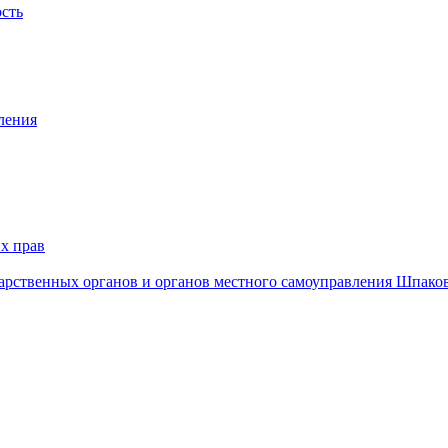
ость
ления
х прав
дарственных органов и органов местного самоуправления Шпако