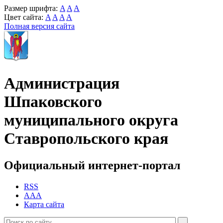
Размер шрифта:
A
A
A
Цвет сайта:
A
A
A
A
Полная версия сайта
Администрация
Шпаковского
муниципального округа
Ставропольского края
Официальный интернет-портал
RSS
AAA
Карта сайта