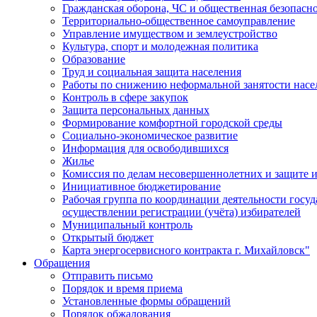
Гражданская оборона, ЧС и общественная безопасн
Территориально-общественное самоуправление
Управление имуществом и землеустройство
Культура, спорт и молодежная политика
Образование
Труд и социальная защита населения
Работы по снижению неформальной занятости насе
Контроль в сфере закупок
Защита персональных данных
Формирование комфортной городской среды
Социально-экономическое развитие
Информация для освободившихся
Жилье
Комиссия по делам несовершеннолетних и защите и
Инициативное бюджетирование
Рабочая группа по координации деятельности госу
осуществлении регистрации (учёта) избирателей
Муниципальный контроль
Открытый бюджет
Карта энергосервисного контракта г. Михайловск"
Обращения
Отправить письмо
Порядок и время приема
Установленные формы обращений
Порядок обжалования