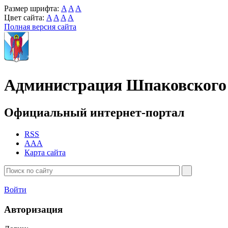
Размер шрифта:
A
A
A
Цвет сайта:
A
A
A
A
Полная версия сайта
Администрация Шпаковского 
Официальный интернет-портал
RSS
AAA
Карта сайта
Войти
Авторизация