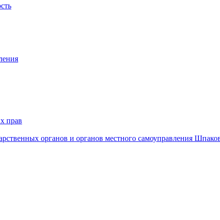
ость
ления
х прав
дарственных органов и органов местного самоуправления Шпако