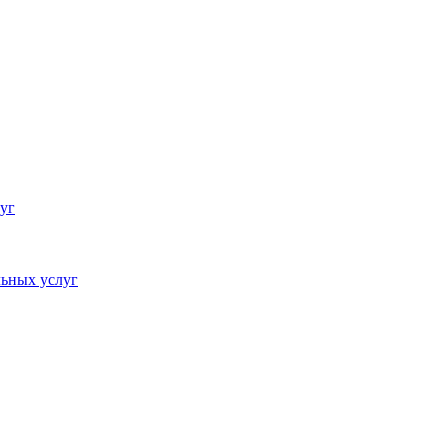
уг
ьных услуг