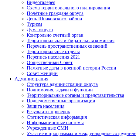
Видеогалерея
Схема территориального планирования
Почётные граждане округа
День Шпаковского района
Туризм
Дума округа
Контрольно счетный орган
Территориальная избирательная комиссия
Перечень пространственных сведений
Территориальные отделы
Перепись населения 2021
Общественный Совет
Памятные даты в военной истории России
Совет женщин
Администрация
Структура администрации округа
Полномочия, задачи и функции
Территориальные органы и представительства
Подведомственные организации
Защита населения
Результаты проверок
Статистическая информация
Информационные системы
Учрежденные СМИ
Участие в программах и международное сотруднич