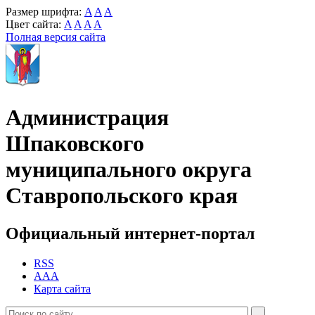
Размер шрифта:
A
A
A
Цвет сайта:
A
A
A
A
Полная версия сайта
Администрация
Шпаковского
муниципального округа
Ставропольского края
Официальный интернет-портал
RSS
AAA
Карта сайта