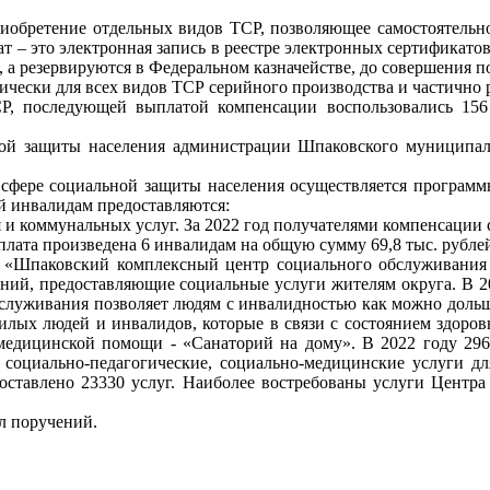
ение отдельных видов ТСР, позволяющее самостоятельно в
– это электронная запись в реестре электронных сертификатов
 а резервируются в Федеральном казначействе, до совершения п
ки для всех видов ТСР серийного производства и частично ра
Р, последующей выплатой компенсации воспользовались 156
ной защиты населения администрации Шпаковского муниципальн
е социальной защиты населения осуществляется программн
й инвалидам предоставляются:
и коммунальных услуг. За 2022 год получателями компенсации с
ыплата произведена 6 инвалидам на общую сумму 69,8 тыс. рубле
«Шпаковский комплексный центр социального обслуживания н
ний, предоставляющие социальные услуги жителям округа. В 20
служивания позволяет людям с инвалидностью как можно дольше
лых людей и инвалидов, которые в связи с состоянием здоровь
-медицинской помощи - «Санаторий на дому». В 2022 году 296
, социально-педагогические, социально-медицинские услуги дл
доставлено 23330 услуг. Наиболее востребованы услуги Центр
л поручений.