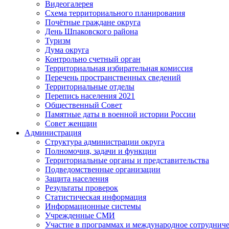
Видеогалерея
Схема территориального планирования
Почётные граждане округа
День Шпаковского района
Туризм
Дума округа
Контрольно счетный орган
Территориальная избирательная комиссия
Перечень пространственных сведений
Территориальные отделы
Перепись населения 2021
Общественный Совет
Памятные даты в военной истории России
Совет женщин
Администрация
Структура администрации округа
Полномочия, задачи и функции
Территориальные органы и представительства
Подведомственные организации
Защита населения
Результаты проверок
Статистическая информация
Информационные системы
Учрежденные СМИ
Участие в программах и международное сотруднич