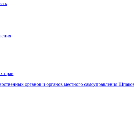
ость
ления
х прав
дарственных органов и органов местного самоуправления Шпако