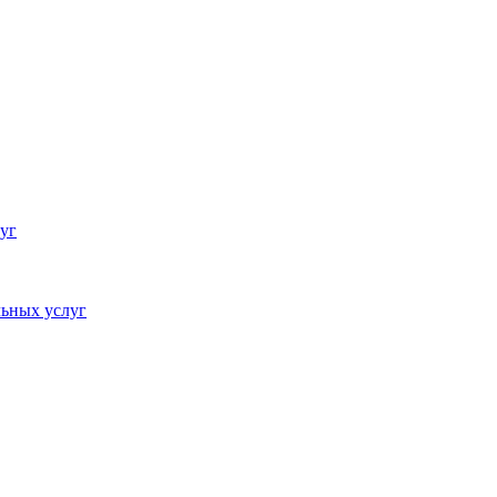
уг
ьных услуг