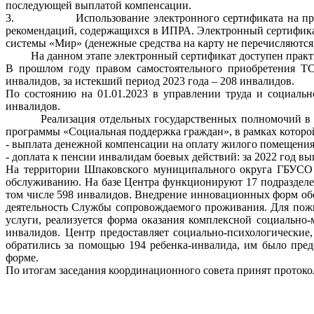
последующей выплатой компенсации.
3. Использование электронного сертификата на приобрет
рекомендаций, содержащихся в ИПРА. Электронный сертификат 
системы «Мир» (денежные средства на карту не перечисляются,
На данном этапе электронный сертификат доступен практичес
В прошлом году правом самостоятельного приобретения ТС
инвалидов, за истекший период 2023 года – 208 инвалидов.
По состоянию на 01.01.2023 в управлении труда и социаль
инвалидов.
Реализация отдельных государственных полномочий в сфер
программы «Социальная поддержка граждан», в рамках которо
- выплата денежной компенсации на оплату жилого помещения 
- доплата к пенсии инвалидам боевых действий: за 2022 год в
На территории Шпаковского муниципального округа ГБУСО 
обслуживанию. На базе Центра функционируют 17 подразделе
том числе 598 инвалидов. Внедрение инновационных форм об
деятельность Службы сопровождаемого проживания. Для пожи
услуги, реализуется форма оказания комплексной социально
инвалидов. Центр предоставляет социально-психологические
обратились за помощью 194 ребенка-инвалида, им было пре
форме.
По итогам заседания координационного совета принят протоко