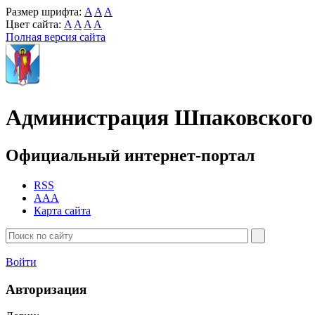
Размер шрифта:
A
A
A
Цвет сайта:
A
A
A
A
Полная версия сайта
Администрация Шпаковского 
Официальный интернет-портал
RSS
AAA
Карта сайта
Войти
Авторизация