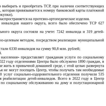
ыбирать и приобретать ТСР, при наличии соответствующих
, которая привязывается к номеру банковской карты платежной
окупки).
спространяется на протезно-ортопедические изделия.
 инвалидов нашего округа, всего было обеспечено ТСР 627
ого округа состояли на учете: 7242 инвалида и 319 детей-
о-целевым методом, посредством реализации муниципальной
тали 6330 инвалидов на сумму 90,8 млн. рублей;
й.
аселения» предоставляет гражданам услуги по социальному
22 году отделениями Центра было обслужено 1890 граждан, в
 жить в привычной домашней среде, с этой целью развернута
я не могут посещать Центр, чтобы получать там необходимые
0 услуг социально-оздоровительного отделения получили 535
я реабилитации детей-инвалидов. Всего в 2022 году в Центр
а по социальному обслуживанию на дому и полустационарной