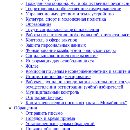
Гражданская оборона, ЧС и общественная безопасн
Территориально-общественное самоуправление
Управление имуществом и землеустройство
Культура, спорт и молодежная политика
Образование
Труд и социальная защита населения
Работы по снижению неформальной занятости насе
Контроль в сфере закупок
Защита персональных данных
Формирование комфортной городской среды
Социально-экономическое развитие
Информация для освободившихся
Жилье
Комиссия по делам несовершеннолетних и защите и
Инициативное бюджетирование
Рабочая группа по координации деятельности госу
осуществлении регистрации (учёта) избирателей
Муниципальный контроль
Открытый бюджет
Карта энергосервисного контракта г. Михайловск"
Обращения
Отправить письмо
Порядок и время приема
Установленные формы обращений
Порядок обжалования