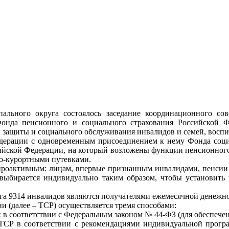
льного округа состоялось заседание координационного со
нда пенсионного и социального страхования Российской Ф
 защиты и социального обслуживания инвалидов и семей, восп
ерации с одновременным присоединением к нему Фонда социа
ийской Федерации, на который возложены функции пенсионного 
но-курортными путевками.
проактивным: лицам, впервые признанным инвалидами, пенсии п
выбирается индивидуально таким образом, чтобы установить 
га 9314 инвалидов являются получателями ежемесячной денежн
 (далее – ТСР) осуществляется тремя способами:
ответствии с Федеральным законом № 44-ФЗ (для обеспечения
оответствии с рекомендациями индивидуальной программы