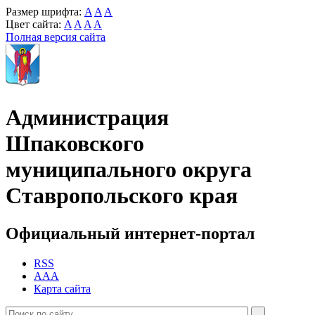
Размер шрифта:
A
A
A
Цвет сайта:
A
A
A
A
Полная версия сайта
Администрация
Шпаковского
муниципального округа
Ставропольского края
Официальный интернет-портал
RSS
AAA
Карта сайта