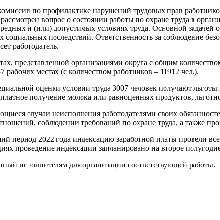
й комиссии по профилактике нарушений трудовых прав работник
 рассмотрен вопрос о состоянии работы по охране труда в орга
вредных и (или) допустимых условиях труда. Основной задачей 
 социальных последствий. Ответственность за соблюдение безоп
сет работодатель.
ах, представленной организациями округа с общим количеством 1
7 рабочих местах (с количеством работников – 11912 чел.).
специальной оценки условии труда 3007 человек получают льгот
сплатное получение молока или равноценных продуктов, льготно
ающиеся случаи неисполнения работодателями своих обязанност
тношений, соблюдении требований по охране труда, а также про
кший период 2022 года индексацию заработной платы провели в
циях проведение индексации запланировано на второе полугодие
енный исполнителям для организации соответствующей работы.