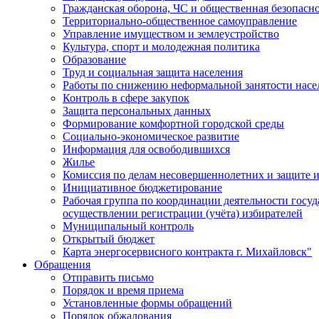
Гражданская оборона, ЧС и общественная безопасн
Территориально-общественное самоуправление
Управление имуществом и землеустройство
Культура, спорт и молодежная политика
Образование
Труд и социальная защита населения
Работы по снижению неформальной занятости насе
Контроль в сфере закупок
Защита персональных данных
Формирование комфортной городской среды
Социально-экономическое развитие
Информация для освободившихся
Жилье
Комиссия по делам несовершеннолетних и защите и
Инициативное бюджетирование
Рабочая группа по координации деятельности госу
осуществлении регистрации (учёта) избирателей
Муниципальный контроль
Открытый бюджет
Карта энергосервисного контракта г. Михайловск"
Обращения
Отправить письмо
Порядок и время приема
Установленные формы обращений
Порядок обжалования