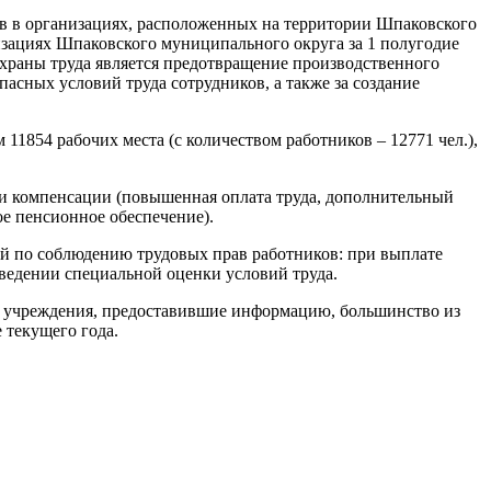
ов в организациях, расположенных на территории Шпаковского
низациях Шпаковского муниципального округа за 1 полугодие
охраны труда является предотвращение производственного
асных условий труда сотрудников, а также за создание
1854 рабочих места (с количеством работников – 12771 чел.),
ы и компенсации (повышенная оплата труда, дополнительный
е пенсионное обеспечение).
ей по соблюдению трудовых прав работников: при выплате
ведении специальной оценки условий труда.
се учреждения, предоставившие информацию, большинство из
 текущего года.