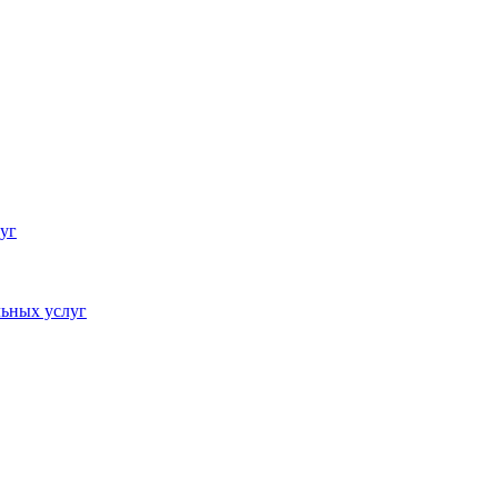
уг
ьных услуг