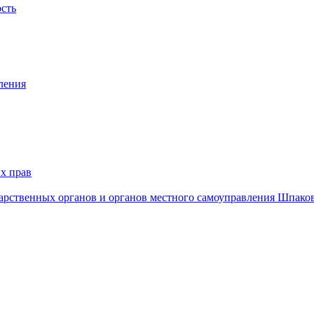
ость
ления
х прав
дарственных органов и органов местного самоуправления Шпако