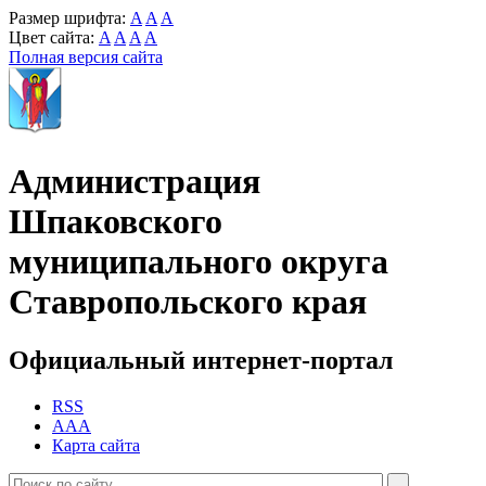
Размер шрифта:
A
A
A
Цвет сайта:
A
A
A
A
Полная версия сайта
Администрация
Шпаковского
муниципального округа
Ставропольского края
Официальный интернет-портал
RSS
AAA
Карта сайта