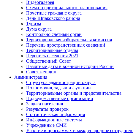
Видеогалерея
Схема территориального планирования
Почётные граждане округа
День Шпаковского района
Туризм
Дума округа
Контрольно счетный орган
Территориальная избирательная комиссия
Перечень пространственных сведений
Территориальные отделы
Перепись населения 2021
Общественный Совет
Памятные даты в военной истории России
Совет женщин
Администрация
Структура администрации округа
Полномочия, задачи и функции
Территориальные органы и представительства
Подведомственные организации
Защита населения
Результаты проверок
Статистическая информация
Информационные системы
Учрежденные СМИ
Участие в программах и международное сотруднич