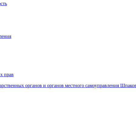
ость
ления
х прав
дарственных органов и органов местного самоуправления Шпако