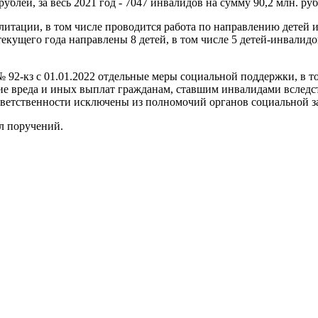
блей, за весь 2021 год - 7047 инвалидов на сумму 90,2 млн. руб
итации, в том числе проводится работа по направлению детей 
кущего года направлены 8 детей, в том числе 5 детей-инвалидов 
 № 92-кз с 01.01.2022 отдельные меры социальной поддержки, в 
 вреда и иных выплат гражданам, ставшим инвалидами вследст
ответственности исключены из полномочий органов социальной 
л поручений.