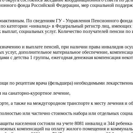
ионного фонда Российской Федерации, мер социальной поддерж
проактивным. По сведениям ГУ - Управления Пенсионного фонд
 по категории «инвалид» в Федеральный регистр лиц, имеющих 
выплат, социальных услуг. Количество получателей пенсии по 
значению и выплате пенсий, при наличии права инвалидов осущ
ых услуг, дополнительное материальное обеспечение, компенсац
дами с детства 1 группы, ежегодная денежная компенсация нек
мощи по рецептам врача (фельдшера) необходимыми лекарственн
 на санаторно-курортное лечение,
те, а также на междугородном транспорте к месту лечения и об
 полностью или частично стоимость набора или отдельных социа
защиты населения состояли на учете 8081 инвалид и 344 ребенк
ежных компенсаций на оплату жилого помещения и коммунальных