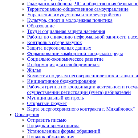
Гражданская оборона, ЧС и общественная безопасн
Территориально-общественное самоуправление
Управление имуществом и землеустройство
Культура, спорт и молодежная политика
Образование
Труд и социальная защита населения
Работы по снижению неформальной занятости насе
Контроль в сфере закупок
Защита персональных данных
Формирование комфортной городской среды
Социально-экономическое развитие
Информация для освободившихся
Жилье
Комиссия по делам несовершеннолетних и защите и
Инициативное бюджетирование
Рабочая группа по координации деятельности госу
осуществлении регистрации (учёта) избирателей
Муниципальный контроль
Открытый бюджет
Карта энергосервисного контракта г. Михайловск"
Обращения
Отправить письмо
Порядок и время приема
Установленные формы обращений
Порядок обжалования