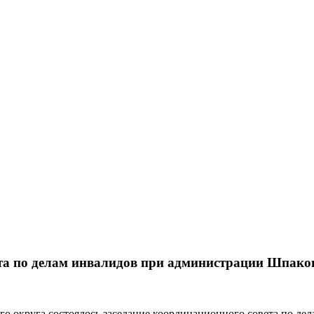
та по делам инвалидов при администрации Шпако
о округа состоялось заседание координационного совета по дел