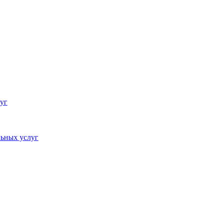
уг
ьных услуг