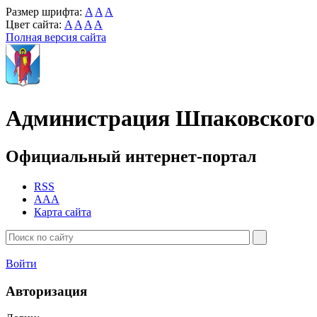
Размер шрифта:
A
A
A
Цвет сайта:
A
A
A
A
Полная версия сайта
Администрация Шпаковского 
Официальный интернет-портал
RSS
AAA
Карта сайта
Войти
Авторизация