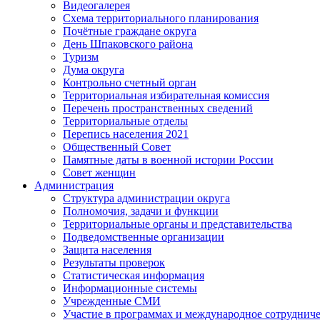
Видеогалерея
Схема территориального планирования
Почётные граждане округа
День Шпаковского района
Туризм
Дума округа
Контрольно счетный орган
Территориальная избирательная комиссия
Перечень пространственных сведений
Территориальные отделы
Перепись населения 2021
Общественный Совет
Памятные даты в военной истории России
Совет женщин
Администрация
Структура администрации округа
Полномочия, задачи и функции
Территориальные органы и представительства
Подведомственные организации
Защита населения
Результаты проверок
Статистическая информация
Информационные системы
Учрежденные СМИ
Участие в программах и международное сотруднич