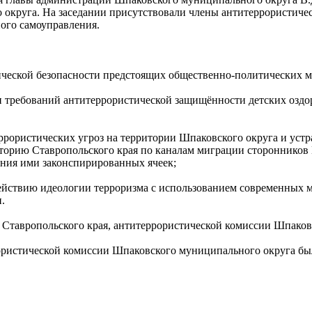
округа. На заседании присутствовали члены антитеррористиче
ного самоуправления.
ской безопасности предстоящих общественно-политических меро
ребований антитеррористической защищённости детских оздоро
ористических угроз на территории Шпаковского округа и устр
риторию Ставропольского края по каналам миграции стороннико
ния ими законспирированных ячеек;
ствию идеологии терроризма с использованием современных м
.
тавропольского края, антитеррористической комиссии Шпаков
ористической комиссии Шпаковского муниципального округа был