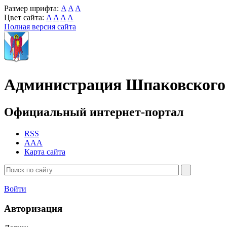
Размер шрифта:
A
A
A
Цвет сайта:
A
A
A
A
Полная версия сайта
Администрация Шпаковского 
Официальный интернет-портал
RSS
AAA
Карта сайта
Войти
Авторизация