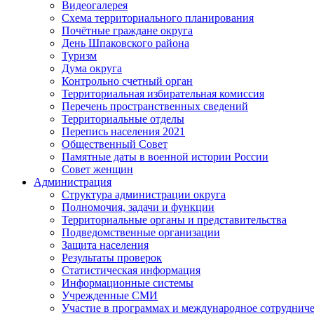
Видеогалерея
Схема территориального планирования
Почётные граждане округа
День Шпаковского района
Туризм
Дума округа
Контрольно счетный орган
Территориальная избирательная комиссия
Перечень пространственных сведений
Территориальные отделы
Перепись населения 2021
Общественный Совет
Памятные даты в военной истории России
Совет женщин
Администрация
Структура администрации округа
Полномочия, задачи и функции
Территориальные органы и представительства
Подведомственные организации
Защита населения
Результаты проверок
Статистическая информация
Информационные системы
Учрежденные СМИ
Участие в программах и международное сотруднич