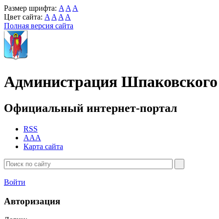
Размер шрифта:
A
A
A
Цвет сайта:
A
A
A
A
Полная версия сайта
Администрация Шпаковского 
Официальный интернет-портал
RSS
AAA
Карта сайта
Войти
Авторизация