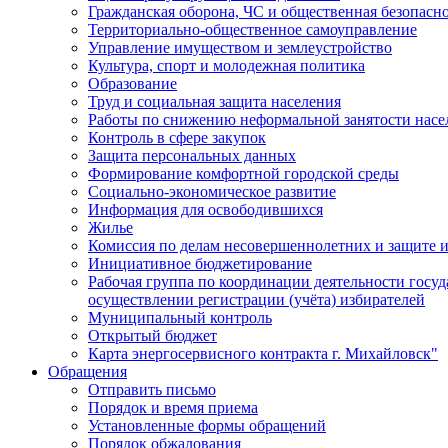
Гражданская оборона, ЧС и общественная безопасн
Территориально-общественное самоуправление
Управление имуществом и землеустройство
Культура, спорт и молодежная политика
Образование
Труд и социальная защита населения
Работы по снижению неформальной занятости насе
Контроль в сфере закупок
Защита персональных данных
Формирование комфортной городской среды
Социально-экономическое развитие
Информация для освободившихся
Жилье
Комиссия по делам несовершеннолетних и защите и
Инициативное бюджетирование
Рабочая группа по координации деятельности госу
осуществлении регистрации (учёта) избирателей
Муниципальный контроль
Открытый бюджет
Карта энергосервисного контракта г. Михайловск"
Обращения
Отправить письмо
Порядок и время приема
Установленные формы обращений
Порядок обжалования