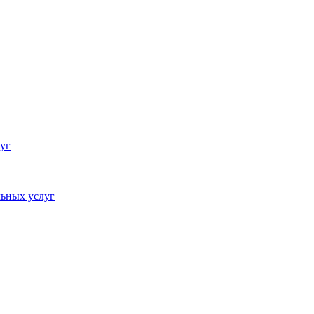
уг
ьных услуг