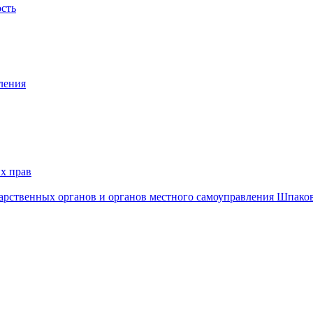
ость
ления
х прав
дарственных органов и органов местного самоуправления Шпако