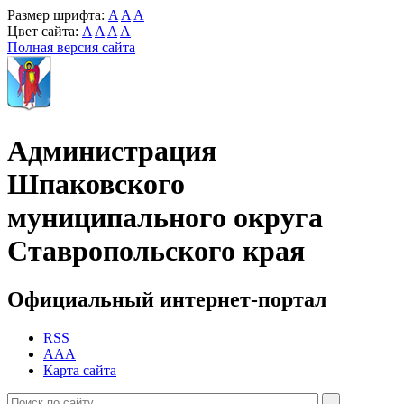
Размер шрифта:
A
A
A
Цвет сайта:
A
A
A
A
Полная версия сайта
Администрация
Шпаковского
муниципального округа
Ставропольского края
Официальный интернет-портал
RSS
AAA
Карта сайта