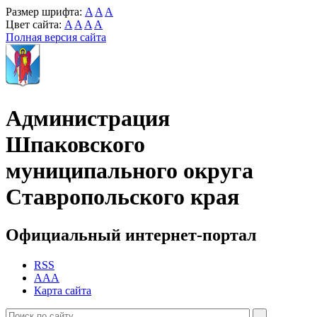
Размер шрифта:
A
A
A
Цвет сайта:
A
A
A
A
Полная версия сайта
Администрация
Шпаковского
муниципального округа
Ставропольского края
Официальный интернет-портал
RSS
AAA
Карта сайта