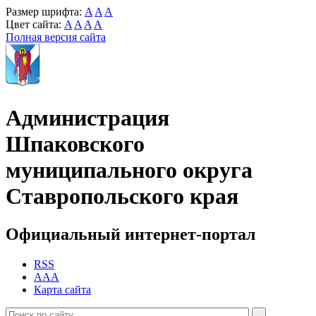
Размер шрифта:
A
A
A
Цвет сайта:
A
A
A
A
Полная версия сайта
Администрация
Шпаковского
муниципального округа
Ставропольского края
Официальный интернет-портал
RSS
AAA
Карта сайта