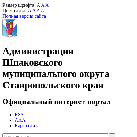
Размер шрифта:
A
A
A
Цвет сайта:
A
A
A
A
Полная версия сайта
Администрация
Шпаковского
муниципального округа
Ставропольского края
Официальный интернет-портал
RSS
AAA
Карта сайта