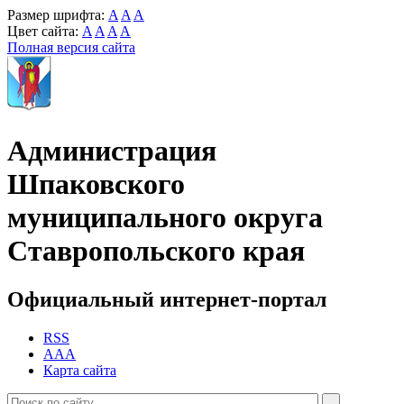
Размер шрифта:
A
A
A
Цвет сайта:
A
A
A
A
Полная версия сайта
Администрация
Шпаковского
муниципального округа
Ставропольского края
Официальный интернет-портал
RSS
AAA
Карта сайта