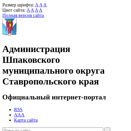
Размер шрифта:
A
A
A
Цвет сайта:
A
A
A
A
Полная версия сайта
Администрация
Шпаковского
муниципального округа
Ставропольского края
Официальный интернет-портал
RSS
AAA
Карта сайта