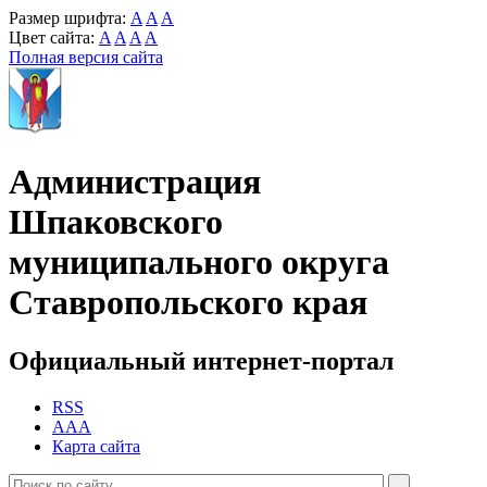
Размер шрифта:
A
A
A
Цвет сайта:
A
A
A
A
Полная версия сайта
Администрация
Шпаковского
муниципального округа
Ставропольского края
Официальный интернет-портал
RSS
AAA
Карта сайта