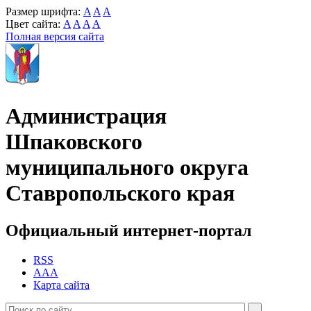
Размер шрифта:
A
A
A
Цвет сайта:
A
A
A
A
Полная версия сайта
Администрация
Шпаковского
муниципального округа
Ставропольского края
Официальный интернет-портал
RSS
AAA
Карта сайта