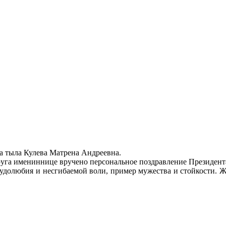
ца тыла Кулева Матрена Андреевна.
руга имениннице вручено персональное поздравление Президен
долюбия и несгибаемой воли, пример мужества и стойкости. Же