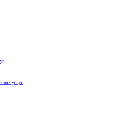
уг
ьных услуг