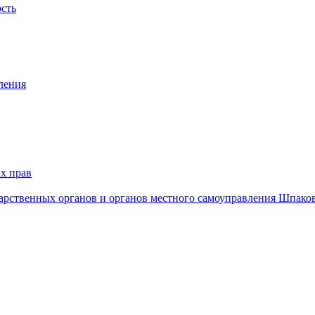
ость
ления
х прав
дарственных органов и органов местного самоуправления Шпако