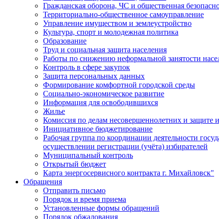
Гражданская оборона, ЧС и общественная безопасн
Территориально-общественное самоуправление
Управление имуществом и землеустройство
Культура, спорт и молодежная политика
Образование
Труд и социальная защита населения
Работы по снижению неформальной занятости насе
Контроль в сфере закупок
Защита персональных данных
Формирование комфортной городской среды
Социально-экономическое развитие
Информация для освободившихся
Жилье
Комиссия по делам несовершеннолетних и защите и
Инициативное бюджетирование
Рабочая группа по координации деятельности госу
осуществлении регистрации (учёта) избирателей
Муниципальный контроль
Открытый бюджет
Карта энергосервисного контракта г. Михайловск"
Обращения
Отправить письмо
Порядок и время приема
Установленные формы обращений
Порядок обжалования