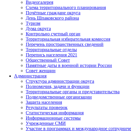
Видеогалерея
Схема территориального планирования
Почётные граждане округа
День Шпаковского района
Туризм
Дума округа
Контрольно счетный орган
Территориальная избирательная комиссия
Перечень пространственных сведений
Территориальные отделы
Перепись населения 2021
Общественный Совет
Памятные даты в военной истории России
Совет женщин
Администрация
Структура администрации округа
Полномочия, задачи и функции
Территориальные органы и представительства
Подведомственные организации
Защита населения
Результаты проверок
Статистическая информация
Информационные системы
Учрежденные СМИ
Участие в программах и международное сотруднич