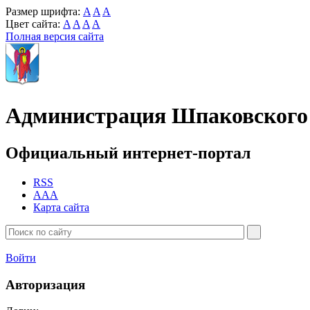
Размер шрифта:
A
A
A
Цвет сайта:
A
A
A
A
Полная версия сайта
Администрация Шпаковского 
Официальный интернет-портал
RSS
AAA
Карта сайта
Войти
Авторизация