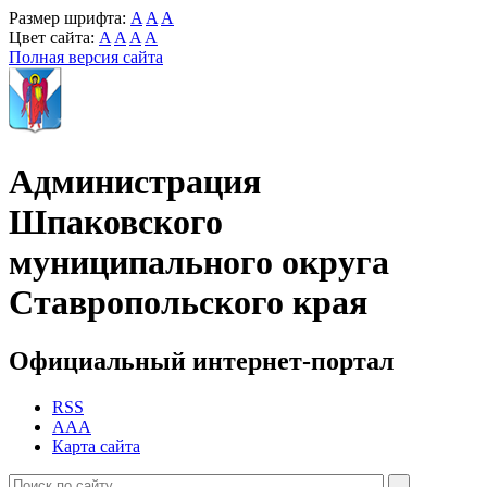
Размер шрифта:
A
A
A
Цвет сайта:
A
A
A
A
Полная версия сайта
Администрация
Шпаковского
муниципального округа
Ставропольского края
Официальный интернет-портал
RSS
AAA
Карта сайта