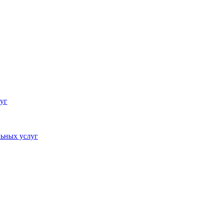
уг
ьных услуг