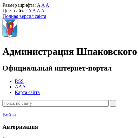
Размер шрифта:
A
A
A
Цвет сайта:
A
A
A
A
Полная версия сайта
Администрация Шпаковского 
Официальный интернет-портал
RSS
AAA
Карта сайта
Войти
Авторизация