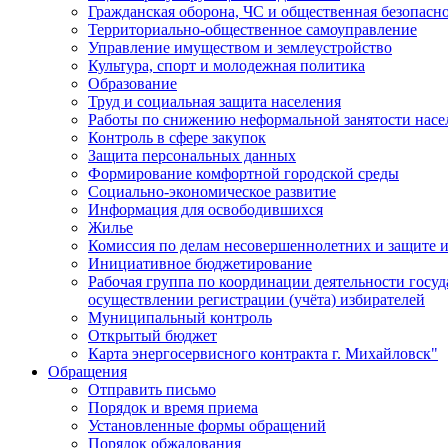
Гражданская оборона, ЧС и общественная безопасн
Территориально-общественное самоуправление
Управление имуществом и землеустройство
Культура, спорт и молодежная политика
Образование
Труд и социальная защита населения
Работы по снижению неформальной занятости насе
Контроль в сфере закупок
Защита персональных данных
Формирование комфортной городской среды
Социально-экономическое развитие
Информация для освободившихся
Жилье
Комиссия по делам несовершеннолетних и защите и
Инициативное бюджетирование
Рабочая группа по координации деятельности госу
осуществлении регистрации (учёта) избирателей
Муниципальный контроль
Открытый бюджет
Карта энергосервисного контракта г. Михайловск"
Обращения
Отправить письмо
Порядок и время приема
Установленные формы обращений
Порядок обжалования