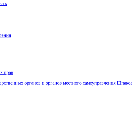
ость
ления
х прав
дарственных органов и органов местного самоуправления Шпако