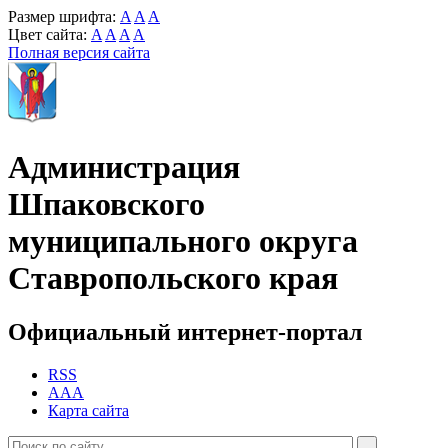
Размер шрифта:
A
A
A
Цвет сайта:
A
A
A
A
Полная версия сайта
Администрация
Шпаковского
муниципального округа
Ставропольского края
Официальный интернет-портал
RSS
AAA
Карта сайта