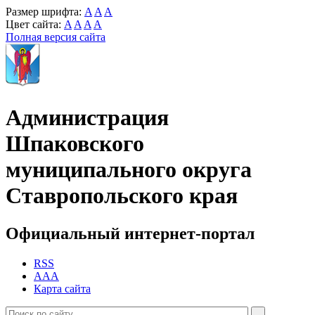
Размер шрифта:
A
A
A
Цвет сайта:
A
A
A
A
Полная версия сайта
Администрация
Шпаковского
муниципального округа
Ставропольского края
Официальный интернет-портал
RSS
AAA
Карта сайта