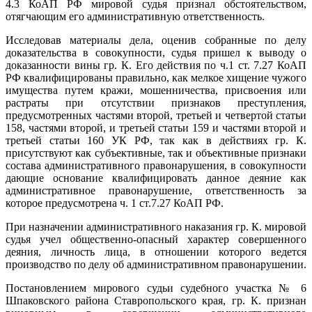
4.3 КоАП РФ мировой судья признал обстоятельством,
отягчающим его административную ответственность.
Исследовав материалы дела, оценив собранные по делу
доказательства в совокупности, судья пришел к выводу о
доказанности вины гр. К. Его действия по ч.1 ст. 7.27 КоАП
РФ квалифицированы правильно, как мелкое хищение чужого
имущества путем кражи, мошенничества, присвоения или
растраты при отсутствии признаков преступления,
предусмотренных частями второй, третьей и четвертой статьи
158, частями второй, и третьей статьи 159 и частями второй и
третьей статьи 160 УК РФ, так как в действиях гр. К.
присутствуют как субъективные, так и объективные признаки
состава административного правонарушения, в совокупности
дающие основание квалифицировать данное деяние как
административное правонарушение, ответственность за
которое предусмотрена ч. 1 ст.7.27 КоАП РФ.
При назначении административного наказания гр. К. мировой
судья учел общественно-опасный характер совершенного
деяния, личность лица, в отношении которого ведется
производство по делу об административном правонарушении.
Постановлением мирового судьи судебного участка № 6
Шпаковского района Ставропольского края, гр. К. признан