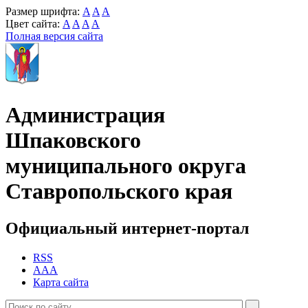
Размер шрифта:
A
A
A
Цвет сайта:
A
A
A
A
Полная версия сайта
Администрация
Шпаковского
муниципального округа
Ставропольского края
Официальный интернет-портал
RSS
AAA
Карта сайта