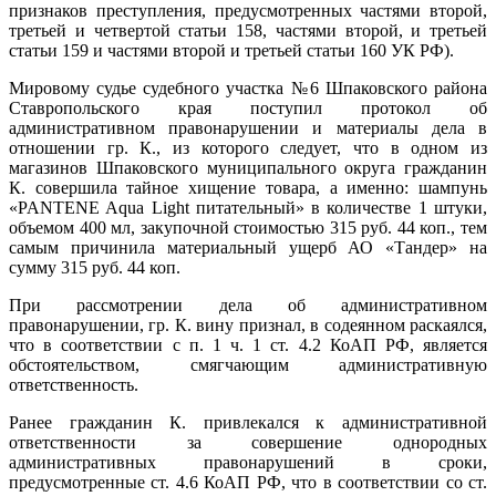
признаков преступления, предусмотренных частями второй,
третьей и четвертой статьи 158, частями второй, и третьей
статьи 159 и частями второй и третьей статьи 160 УК РФ).
Мировому судье судебного участка №6 Шпаковского района
Ставропольского края поступил протокол об
административном правонарушении и материалы дела в
отношении гр. К., из которого следует, что в одном из
магазинов Шпаковского муниципального округа гражданин
К. совершила тайное хищение товара, а именно: шампунь
«PANTENE Aqua Light питательный» в количестве 1 штуки,
объемом 400 мл, закупочной стоимостью 315 руб. 44 коп., тем
самым причинила материальный ущерб АО «Тандер» на
сумму 315 руб. 44 коп.
При рассмотрении дела об административном
правонарушении, гр. К. вину признал, в содеянном раскаялся,
что в соответствии с п. 1 ч. 1 ст. 4.2 КоАП РФ, является
обстоятельством, смягчающим административную
ответственность.
Ранее гражданин К. привлекался к административной
ответственности за совершение однородных
административных правонарушений в сроки,
предусмотренные ст. 4.6 КоАП РФ, что в соответствии со ст.