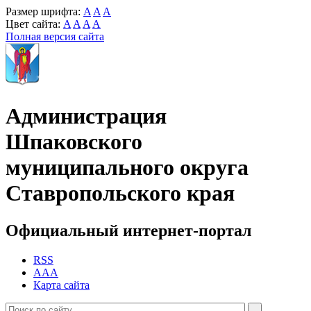
Размер шрифта:
A
A
A
Цвет сайта:
A
A
A
A
Полная версия сайта
Администрация
Шпаковского
муниципального округа
Ставропольского края
Официальный интернет-портал
RSS
AAA
Карта сайта