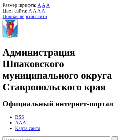
Размер шрифта:
A
A
A
Цвет сайта:
A
A
A
A
Полная версия сайта
Администрация
Шпаковского
муниципального округа
Ставропольского края
Официальный интернет-портал
RSS
AAA
Карта сайта