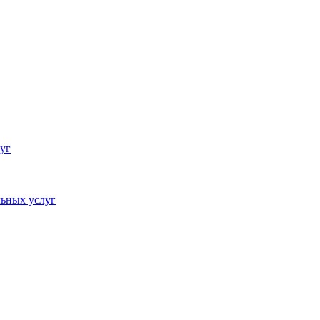
уг
ьных услуг