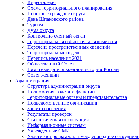
Видеогалерея
Схема территориального планирования
Почётные граждане округа
День Шпаковского района
Туризм
Дума округа
Контрольно счетный орган
Территориальная избирательная комиссия
Перечень пространственных сведений
Территориальные отделы
Перепись населения 2021
Общественный Совет
Памятные даты в военной истории России
Совет женщин
Администрация
Структура администрации округа
Полномочия, задачи и функции
Территориальные органы и представительства
Подведомственные организации
Защита населения
Результаты проверок
Статистическая информация
Информационные системы
Учрежденные СМИ
Участие в программах и международное сотруднич