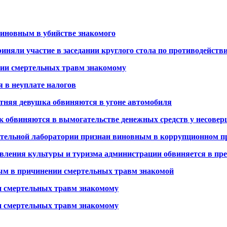
иновным в убийстве знакомого
иняли участие в заседании круглого стола по противодейст
ии смертельных травм знакомому
 в неуплате налогов
етняя девушка обвиняются в угоне автомобиля
ок обвиняются в вымогательстве денежных средств у несове
тельной лаборатории признан виновным в коррупционном п
вления культуры и туризма администрации обвиняется в 
ым в причинении смертельных травм знакомой
и смертельных травм знакомому
и смертельных травм знакомому