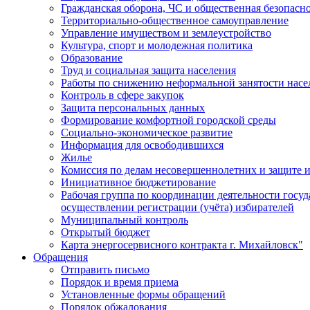
Гражданская оборона, ЧС и общественная безопасн
Территориально-общественное самоуправление
Управление имуществом и землеустройство
Культура, спорт и молодежная политика
Образование
Труд и социальная защита населения
Работы по снижению неформальной занятости насе
Контроль в сфере закупок
Защита персональных данных
Формирование комфортной городской среды
Социально-экономическое развитие
Информация для освободившихся
Жилье
Комиссия по делам несовершеннолетних и защите и
Инициативное бюджетирование
Рабочая группа по координации деятельности госу
осуществлении регистрации (учёта) избирателей
Муниципальный контроль
Открытый бюджет
Карта энергосервисного контракта г. Михайловск"
Обращения
Отправить письмо
Порядок и время приема
Установленные формы обращений
Порядок обжалования