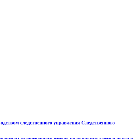
дством следственного управления Следственного
ством следственного отдела по вопросам деятельности в