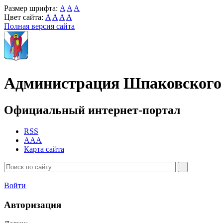
Размер шрифта:
A
A
A
Цвет сайта:
A
A
A
A
Полная версия сайта
Администрация Шпаковского 
Официальный интернет-портал
RSS
AAA
Карта сайта
Войти
Авторизация