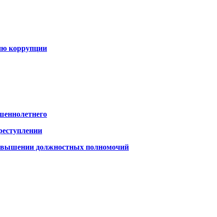
вию коррупции
ршеннолетнего
реступлении
превышении должностных полномочий