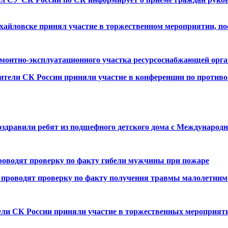
хайловске принял участие в торжественном мероприятии, п
монтно-эксплуатационного участка ресурсоснабжающей орга
ители СК России приняли участие в конференции по против
дравили ребят из подшефного детского дома с Международ
роводят проверку по факту гибели мужчины при пожаре
проводят проверку по факту получения травмы малолетним
ели СК России приняли участие в торжественных мероприя