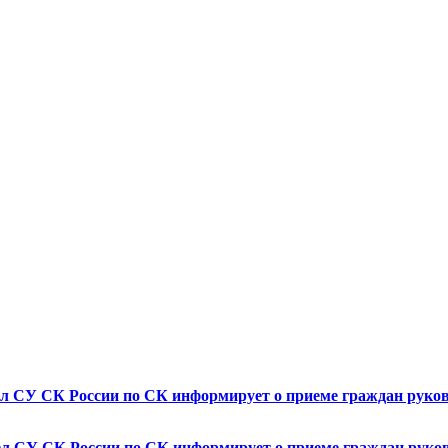
 СУ СК России по СК информирует о приеме граждан руково
СУ СК России по СК информирует о приеме граждан руковод