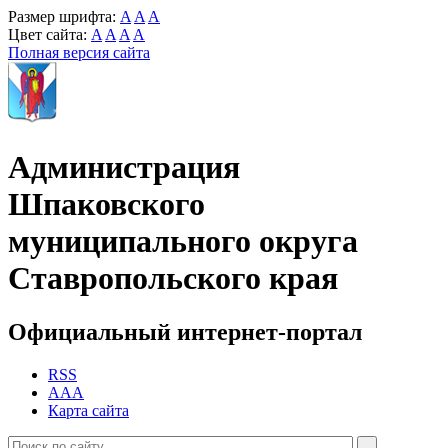
Размер шрифта:
A
A
A
Цвет сайта:
A
A
A
A
Полная версия сайта
Администрация
Шпаковского
муниципального округа
Ставропольского края
Официальный интернет-портал
RSS
AAA
Карта сайта