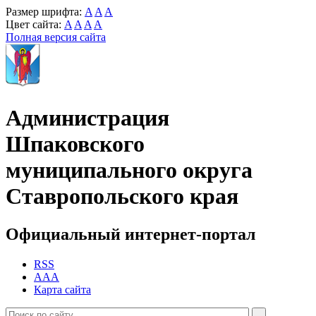
Размер шрифта:
A
A
A
Цвет сайта:
A
A
A
A
Полная версия сайта
Администрация
Шпаковского
муниципального округа
Ставропольского края
Официальный интернет-портал
RSS
AAA
Карта сайта