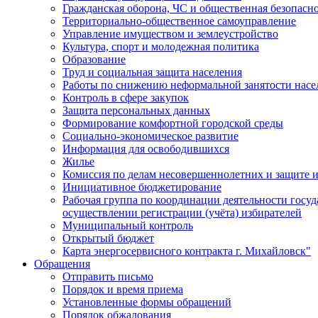
Гражданская оборона, ЧС и общественная безопасн
Территориально-общественное самоуправление
Управление имуществом и землеустройство
Культура, спорт и молодежная политика
Образование
Труд и социальная защита населения
Работы по снижению неформальной занятости насе
Контроль в сфере закупок
Защита персональных данных
Формирование комфортной городской среды
Социально-экономическое развитие
Информация для освободившихся
Жилье
Комиссия по делам несовершеннолетних и защите и
Инициативное бюджетирование
Рабочая группа по координации деятельности госу
осуществлении регистрации (учёта) избирателей
Муниципальный контроль
Открытый бюджет
Карта энергосервисного контракта г. Михайловск"
Обращения
Отправить письмо
Порядок и время приема
Установленные формы обращений
Порядок обжалования