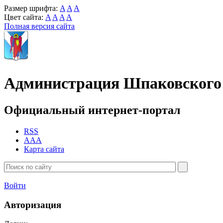
Размер шрифта:
A
A
A
Цвет сайта:
A
A
A
A
Полная версия сайта
Администрация Шпаковского 
Официальный интернет-портал
RSS
AAA
Карта сайта
Войти
Авторизация