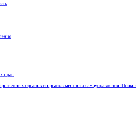
ость
ления
х прав
дарственных органов и органов местного самоуправления Шпако