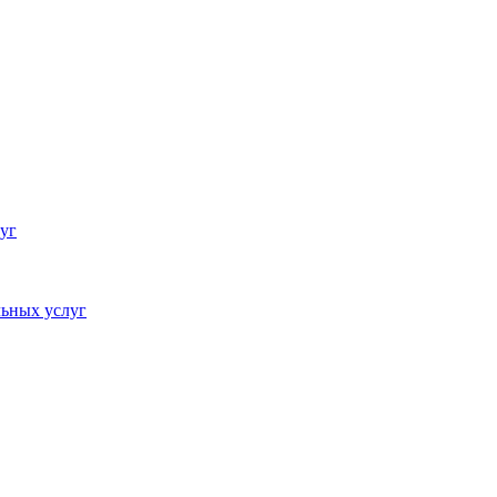
уг
ьных услуг