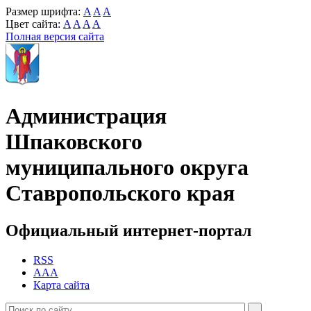
Размер шрифта:
A
A
A
Цвет сайта:
A
A
A
A
Полная версия сайта
Администрация
Шпаковского
муниципального округа
Ставропольского края
Официальный интернет-портал
RSS
AAA
Карта сайта