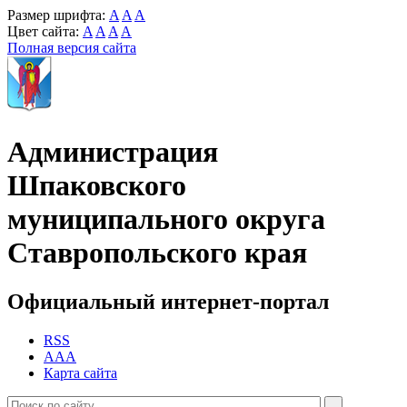
Размер шрифта:
A
A
A
Цвет сайта:
A
A
A
A
Полная версия сайта
Администрация
Шпаковского
муниципального округа
Ставропольского края
Официальный интернет-портал
RSS
AAA
Карта сайта